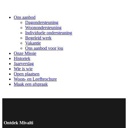
Ons aanbod
Dagondersteuning
Woonondersteuning
Individuele ondersteuning
Begeleid werk
Vakantie
Ons aanbod voor jou
Onze Missie
Historiek
Jaarverslag
Wie is wie
Open plaatsen
Woon- en Leefbrochure
Maak een afspraak
Ontdek Mivalti