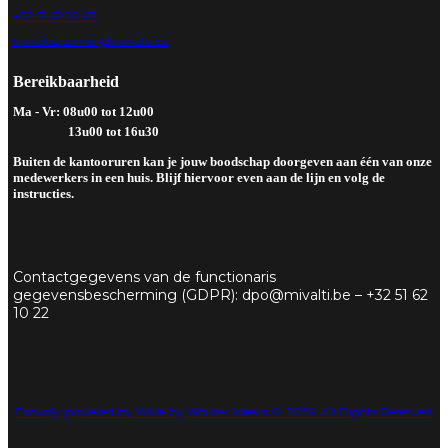
+32 51 62 10 67
mivaltis.corner@mivalti.be
Bereikbaarheid
Ma - Vr: 08u00 tot 12u00
13u00 tot 16u30
Buiten de kantooruren kan je jouw boodschap doorgeven aan één van onze
medewerkers in een huis. Blijf hiervoor even aan de lijn en volg de
instructies.
Contactgegevens van de functionaris
gegevensbescherming (GDPR): dpo@mivalti.be – +32 51 62
10 22
Proudly powered by WMe by Wouter Meeus © 2026. All Rights Reserved