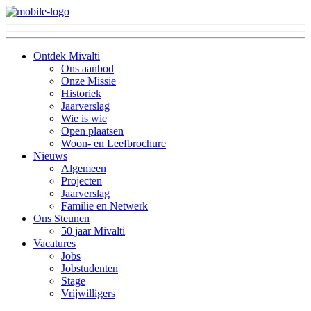
Ontdek Mivalti
Ons aanbod
Onze Missie
Historiek
Jaarverslag
Wie is wie
Open plaatsen
Woon- en Leefbrochure
Nieuws
Algemeen
Projecten
Jaarverslag
Familie en Netwerk
Ons Steunen
50 jaar Mivalti
Vacatures
Jobs
Jobstudenten
Stage
Vrijwilligers