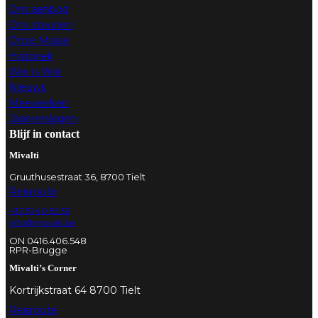
Ons aanbod
Ons steunen
Onze Missie
Historiek
Wie is Wie
Nieuws
Meewerken
Jaarverslagen
Blijf in contact
Mivalti
Gruuthusestraat 36, 8700 Tielt
Reisroute
+32 51 40 52 52
info@mivalti.be
ON 0416.406.548
RPR-Brugge
Mivalti’s Corner
Kortrijkstraat 64 8700 Tielt
Reisroute